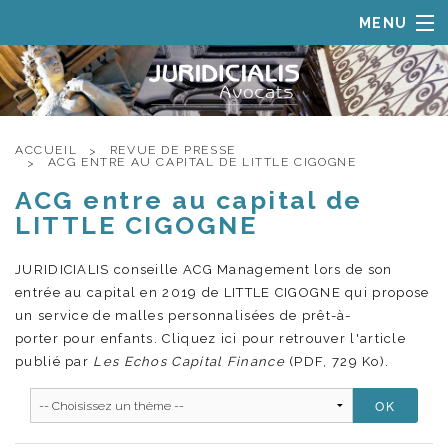
MENU
ACCUEIL
LE CABINET
DOMAINES DE COMPÉTENCES
ACCUEIL
REVUE DE PRESSE
ACG ENTRE AU CAPITAL DE LITTLE CIGOGNE
EQUIPE
ACG entre au capital de
REVUE DE PRESSE
LITTLE CIGOGNE
CONTACT
JURIDICIALIS conseille ACG Management lors de son
entrée au capital en 2019 de LITTLE CIGOGNE qui propose
un service de malles personnalisées de prêt-à-
porter pour enfants. Cliquez ici pour retrouver l'article
publié par
L
e
s Echos Capital Finance
(PDF, 729 Ko)
.