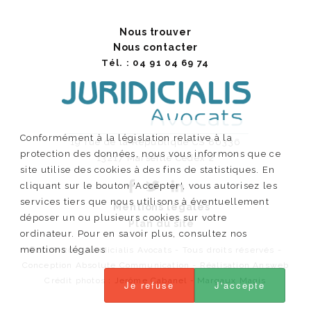
Nous trouver
Nous contacter
Tél. : 04 91 04 69 74
Conformément à la législation relative à la
19 rue de la République CS 80336
protection des données, nous vous informons que ce
13217 Marseille Cedex 2
site utilise des cookies à des fins de statistiques. En
cliquant sur le bouton 'Accepter', vous autorisez les
services tiers que nous utilisons à éventuellement
Mentions légales
déposer un ou plusieurs cookies sur votre
Plan du site
ordinateur. Pour en savoir plus, consultez nos
mentions légales
©2018-26 - Juridicialis Avocats - Tous droits réservés -
Conception Absolute Communication - Réalisation Answeb
Crédit photos :
Jerôme Cabanel
-
Margaux Magis
Je refuse
J'accepte